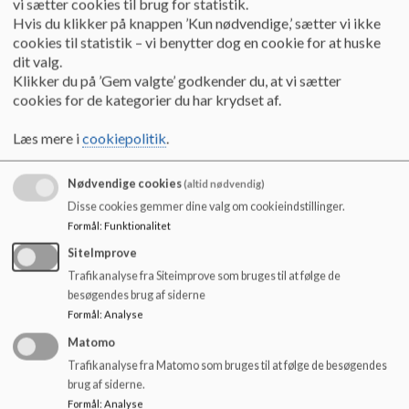
vi sætter cookies til brug for statistik.
o
Hvis du klikker på knappen ’Kun nødvendige,’ sætter vi ikke
l
cookies til statistik – vi benytter dog en cookie for at huske
d
dit valg.
SB Referat 02.10.19_0.pdf
e
Klikker du på ’Gem valgte’ godkender du, at vi sætter
t
cookies for de kategorier du har krydset af.
SB Referat 31.10.19_0.pdf
Læs mere i
cookiepolitik
.
Nødvendige cookies
(altid nødvendig)
SB Referat 02.12.19_0.pdf
Disse cookies gemmer dine valg om cookieindstillinger.
Formål
:
Funktionalitet
SiteImprove
SB Referat 07.01.20_0.pdf
Trafikanalyse fra Siteimprove som bruges til at følge de
besøgendes brug af siderne
Formål
:
Analyse
SB Referat 29.01.20_4.pdf
Matomo
Trafikanalyse fra Matomo som bruges til at følge de besøgendes
brug af siderne.
SB Referat 03.03.20.pdf
Formål
:
Analyse