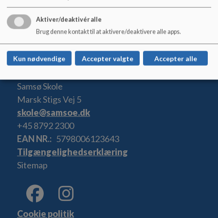
Aktiver/deaktivér alle
SB Referat 03.06.20.pdf
Brug denne kontakt til at aktivere/deaktivere alle apps.
Kun nødvendige
Accepter valgte
Accepter alle
Samsø Skole
Marsk Stigs Vej 5
skole@samsoe.dk
+45 8792 2300
EAN NR.
5798006123643
Tilgængelighedserklæring
Sitemap
Cookie politik