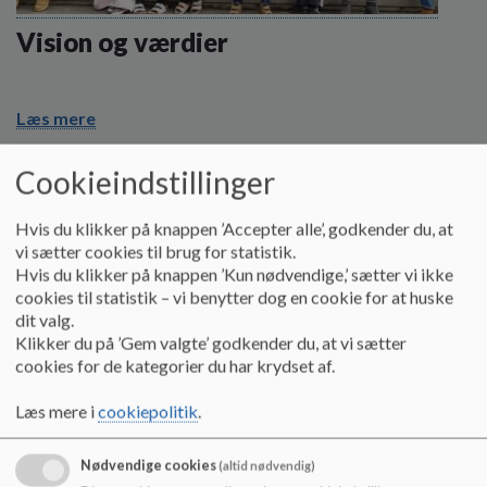
o
l
Vision og værdier
d
e
t
Læs mere
Cookieindstillinger
Hvis du klikker på knappen ’Accepter alle’, godkender du, at
vi sætter cookies til brug for statistik.
Hvis du klikker på knappen ’Kun nødvendige,’ sætter vi ikke
cookies til statistik – vi benytter dog en cookie for at huske
dit valg.
Klikker du på ’Gem valgte’ godkender du, at vi sætter
cookies for de kategorier du har krydset af.
Læs mere i
cookiepolitik
.
Nødvendige cookies
(altid nødvendig)