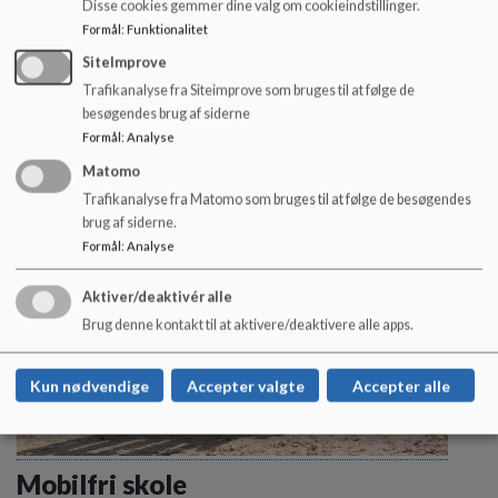
Disse cookies gemmer dine valg om cookieindstillinger.
Traditioner
Formål
:
Funktionalitet
Historie og traditioner skaber fællesskaber
SiteImprove
Læs mere
Trafikanalyse fra Siteimprove som bruges til at følge de
besøgendes brug af siderne
Formål
:
Analyse
Matomo
Trafikanalyse fra Matomo som bruges til at følge de besøgendes
brug af siderne.
Formål
:
Analyse
Aktiver/deaktivér alle
Brug denne kontakt til at aktivere/deaktivere alle apps.
Kun nødvendige
Accepter valgte
Accepter alle
Mobilfri skole