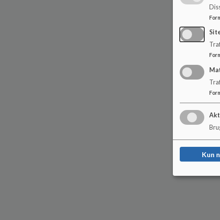
Dis
For
Sit
Traf
For
Ma
Tra
For
Akt
Brug
Kun 