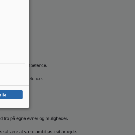
så en social kompetence.
et som en kompetence.
f et fællesskab.
alle
d for alle.
med tro på egne evner og muligheder.
 skal lære at være ambitiøs i sit arbejde.