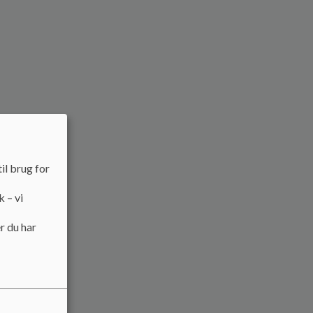
il brug for
k – vi
r du har