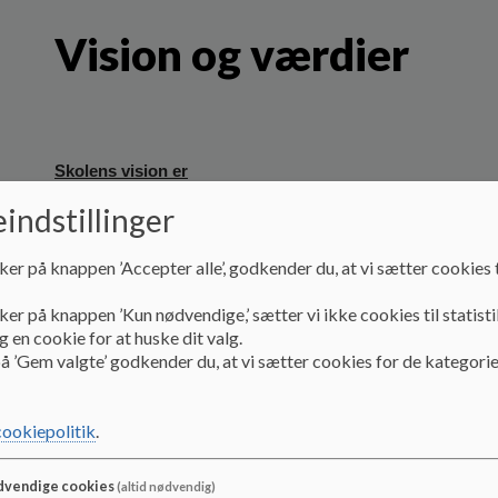
Vision og værdier
Skolens vision er
indstillinger
Bæredygtighed
Vi Skaber en skole med viden og
ker på knappen ’Accepter alle’, godkender du, at vi sætter cookies t
rammer til at vi sammen kan udvikle en
mere bæredygtig verden.
ker på knappen ’Kun nødvendige,’ sætter vi ikke cookies til statisti
 en cookie for at huske dit valg.
Opfindsomhed
å ’Gem valgte’ godkender du, at vi sætter cookies for de kategorie
Vi dyrker det nysgerrige, legende og
skabende, som giver værdi til elever
cookiepolitik
.
og øen.
vendige cookies
Tryghed
(altid nødvendig)