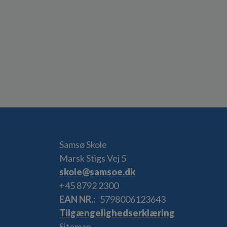
Samsø Skole
Marsk Stigs Vej 5
skole@samsoe.dk
+45 8792 2300
EAN NR.
5798006123643
Tilgængelighedserklæring
Sitemap