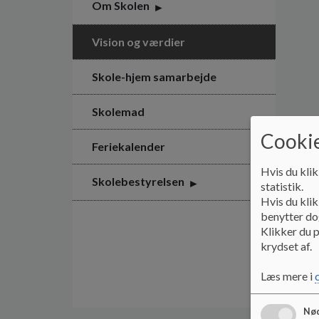
Om Skolen
Vision og værdier
Skole-hjem samarbejde
Skolemad
Cookie
Feriekalender
Hvis du klik
Skolebestyrelsen
statistik.
Hvis du klik
benytter dog
Klikker du p
krydset af.
Læs mere i
Nød