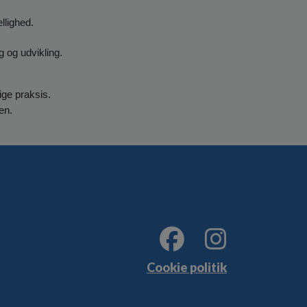
llighed.
 og udvikling.
ige praksis.
en.
Cookie politik