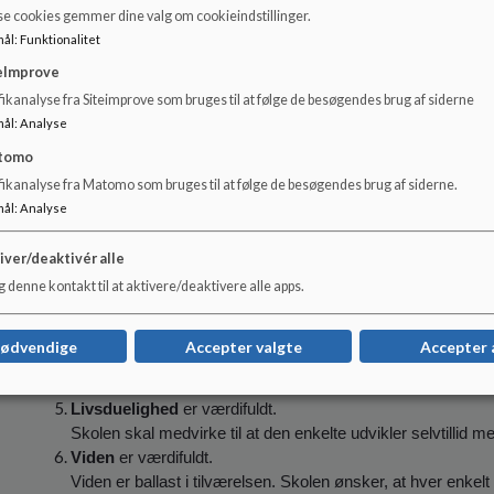
se cookies gemmer dine valg om cookieindstillinger.
Vi danner eleverne til at stole på sig
mål
:
Funktionalitet
selv, tro på andre og anerkende
eImprove
forskelligheder, så alle kan føle sig
trygge på Vores Skole - skolen for alle.
ikanalyse fra Siteimprove som bruges til at følge de besøgendes brug af siderne
mål
:
Analyse
tomo
Samsø Skoles værdier
fikanalyse fra Matomo som bruges til at følge de besøgendes brug af siderne.
mål
:
Analyse
Ærlighed
er værdifuldt.
Ærlighed er ikke alene et spørgsmål om moral – det er og
iver/deaktivér alle
Ordentligt sprog
er værdifuldt.
 denne kontakt til at aktivere/deaktivere alle apps.
God omgangstone og et ordentligt sprog forstås overordn
Fællesskab
er værdifuldt.
Enhver skal opleve værdien af at høre til i og være en del a
nødvendige
Accepter valgte
Accepter 
Ansvarlighed
er værdifuldt.
Ansvarlighed sikrer en god skole – som lærested og væreste
Livsduelighed
er værdifuldt.
Skolen skal medvirke til at den enkelte udvikler selvtillid 
Viden
er værdifuldt.
Viden er ballast i tilværelsen. Skolen ønsker, at hver enkelt